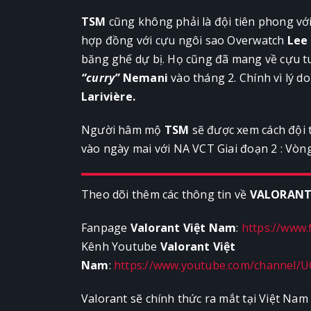
TSM
cũng không phải là đội tiên phong với
hợp đồng với cựu ngôi sao Overwatch
Lee
băng ghế dự bị. Họ cũng đã mang về cựu 
“curry”
Nemani
vào tháng 2. Chính vì lý d
Larivière.
Người hâm mộ
TSM
sẽ được xem cách đội 
vào ngày mai với NA VCT Giai đoạn 2 : Vòng
Theo dõi thêm các thông tin về
VALORAN
Fanpage
Valorant Việt Nam
:
https://www
Kênh Youtube
Valorant Việt
Nam
:
https://www.youtube.com/channel/
Valorant sẽ chính thức ra mắt tại Việt Na