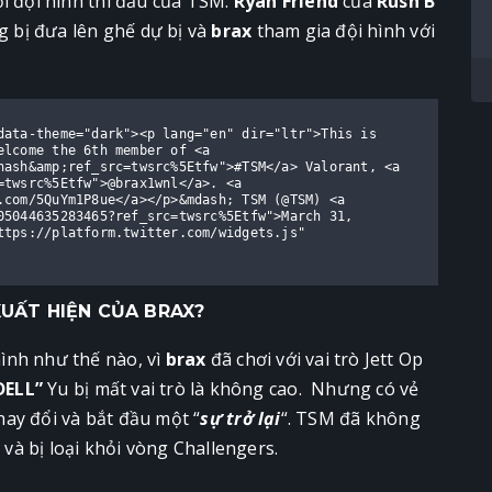
i đội hình thi đấu của TSM.
Ryan Friend
của
Rush B
 bị đưa lên ghế dự bị và
brax
tham gia đội hình với
data-theme="dark"><p lang="en" dir="ltr">This is 
lcome the 6th member of <a 
hash&amp;ref_src=twsrc%5Etfw">#TSM</a> Valorant, <a 
twsrc%5Etfw">@brax1wnl</a>. <a 
.com/5QuYm1P8ue</a></p>&mdash; TSM (@TSM) <a 
05044635283465?ref_src=twsrc%5Etfw">March 31, 
ttps://platform.twitter.com/widgets.js" 
XUẤT HIỆN CỦA BRAX?
ình như thế nào, vì
brax
đã chơi với vai trò Jett Op
ELL”
Yu bị mất vai trò là không cao. Nhưng có vẻ
ay đổi và bắt đầu một “
sự trở lại
“. TSM đã không
à bị loại khỏi vòng Challengers.