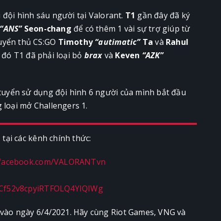
 đội hình sáu người tại Valorant.
T1
gần đây đã ký
“ANS”
Seon-chang
để có thêm 1 vài sự trợ giúp từ
tuyển thủ CS:GO
Timothy
“autimatic”
Ta
và
Rahul
o đó T1 đã phải loại bỏ
brax
và
Keven
“AZK”
tuyển sử dụng đội hình 6 người của mình bắt đầu
 loại mở Challengers 1.
T
tại các kênh chính thức:
.facebook.com/VALORANTvn
UCf52v8cpyiRTFOLQ4YIQIWg
m vào ngày 6/4/2021. Hãy cùng Riot Games, VNG và