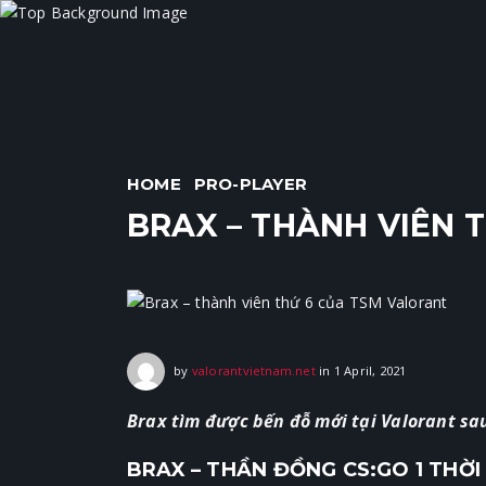
HOME
PRO-PLAYER
BRAX – THÀNH VIÊN 
1 April, 2021
by
valorantvietnam.net
in
1 April, 2021
Brax tìm được bến đỗ mới tại Valorant sau
BRAX – THẦN ĐỒNG CS:GO 1 THỜI