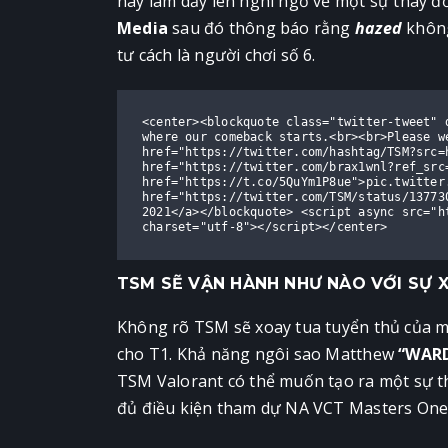
này làm dấy lên nghi ngờ về một sự thay đổ
Media
sau đó thông báo rằng
hazed
không
tư cách là người chơi số 6.
<center><blockquote class="twitter-tweet" 
where our comeback starts.<br><br>Please we
href="https://twitter.com/hashtag/TSM?src=
href="https://twitter.com/brax1wnl?ref_src=
href="https://t.co/5QuYm1P8ue">pic.twitter
href="https://twitter.com/TSM/status/13773
2021</a></blockquote> <script async src="h
charset="utf-8"></script></center>
TSM SẼ VẬN HÀNH NHƯ NÀO VỚI SỰ 
Không rõ TSM sẽ xoay tua tuyển thủ của m
cho T1. Khả năng ngôi sao Matthew
“WARD
TSM Valorant có thể muốn tạo ra một sự th
đủ điều kiện tham dự NA VCT Masters One v