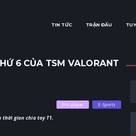
TIN TỨC
TRẬN ĐẤU
TUY
THỨ 6 CỦA TSM VALORANT
Pro-player
E-Sports
 thời gian chia tay T1.