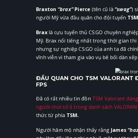
Braxton
“brax”
Pierce
(tên cũ là
“swag”
) 
người Mỹ vừa đầu quân cho đội tuyển
TSM
Brax
là cựu tuyển thủ CS:GO chuyên nghiệp
Mỹ. Brax nổi tiếng nhất trong thời gian th
nhưng sự nghiệp CS:GO của anh ta đã chính 
vĩnh viễn vì tham gia vào vụ bê bối dàn xếp
ĐẦU QUAN CHO TSM VALORANT Đ
FPS
Đã có rất nhiều tin đồn
TSM Valorant đang
người chơi số 6 trong danh sách VALORAN
thức từ phía
TSM.
Người hâm mộ nhận thấy rằng
James
“ha