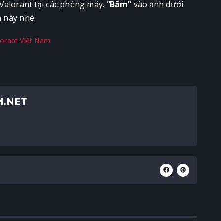
Valorant tại các phòng máy.
“Bấm”
vào ảnh dưới
n này nhé.
M.NET