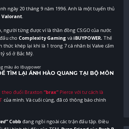
sinh ngày 20 tháng 9 năm 1996. Anh là một tuyển thủ
 Valorant
.
, người từng được ví là thần đồng CS:GO của nước
i đấu cho
Complexity Gaming
và
iBUYPOWER.
Thế
thức khép lại khi là 1 trong 7 cá nhân bị Valve cấm
 tỷ số ở Bắc Mỹ.
Ể TÌM LẠI ÁNH HÀO QUANG TẠI BỘ MÔN
 theo đuổi Braxton
“brax”
Pierce với tư cách là
T
của mình. Và cuối cùng, đã có thông báo chính
zed”
Cobb
đang ngồi ngoài các trận đấu tập. Điều