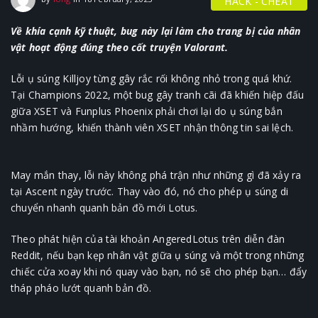
HACK - CHEAT
Về khía cạnh kỹ thuật, bug này lại làm cho trang bị của nhân
vật hoạt động đúng theo cốt truyện Valorant.
Lỗi ụ súng Killjoy từng gây rắc rối không nhỏ trong quá khứ.
Tại Champions 2022, một bug gây tranh cãi đã khiến hiệp đấu
giữa XSET và Funplus Phoenix phải chơi lại do ụ súng bắn
nhầm hướng, khiến thành viên XSET nhận thông tin sai lệch.
May mắn thay, lỗi này không phá trận như những gì đã xảy ra
tại Ascent ngày trước. Thay vào đó, nó cho phép ụ súng di
chuyển nhanh quanh bản đồ mới Lotus.
Theo phát hiện của tài khoản AngeredLotus trên diễn đàn
Reddit, nếu bạn kẹp nhân vật giữa ụ súng và một trong những
chiếc cửa xoay khi nó quay vào bạn, nó sẽ cho phép bạn… đẩy
tháp pháo lướt quanh bản đồ.