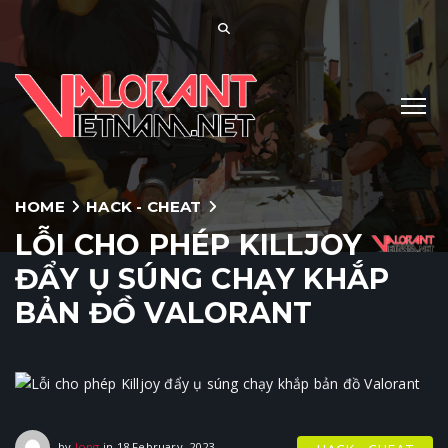
HOME
HACK - CHEAT
LỖI CHO PHÉP KILLJOY
ĐẨY Ụ SÚNG CHẠY KHẮP
BẢN ĐỒ VALORANT
18 February, 2023
by
long
in
18 February, 2023