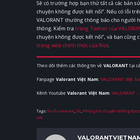
Sẽ có trường hợp bạn thử tất cả các bản sử
chuyện không được kết nối”. Nếu có lỗi trê
VALORANT thường thông báo cho người hâ
thông. Kiểm tra
trang Twitter của VALOR
chuyện không được kết nối”, và bạn cũng c
trang web chính thức của Riot
.
Theo dõi thêm các thông tin về
VALORANT
tại c
Fanpage
Valorant Việt Nam
:
VALORANT Việt N
Kênh Youtube
Valorant Việt Nam
:
VALORANT – 
Tags:
fix lỗi valorant
,
lỗi
,
Phòng trò chuyện không được
nối
VALORANTVIETNA