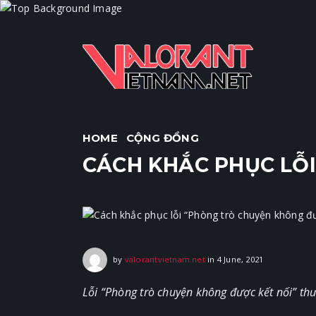
HOME
CỘNG ĐỒNG
CÁCH KHẮC PHỤC LỖ
4 June, 2021
by
valorantvietnam.net
in
4 June, 2021
Lỗi “Phòng trò chuyện không được kết nối” th