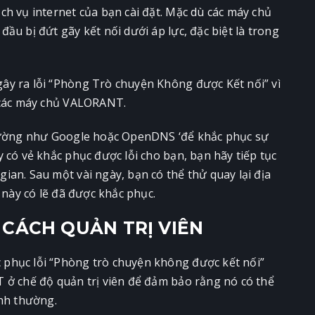
h vụ internet của bạn cài đặt. Mặc dù các máy chủ
ầu bị đứt gãy kết nối dưới áp lực, đặc biệt là trong
ây ra lỗi “Phòng Trò chuyện Không được Kết nối” vì
i các máy chủ VALORANT.
trường như Google hoặc OpenDNS ‘để khắc phục sự
 có vẻ khắc phục được lỗi cho bạn, bạn hãy tiếp tục
an. Sau một vài ngày, bạn có thể thử quay lại địa
 này có lẽ đã được khắc phục.
 CÁCH QUẢN TRỊ VIÊN
phục lỗi “Phòng trò chuyện không được kết nối”
 ở chế độ quản trị viên để đảm bảo rằng nó có thể
ình thường.