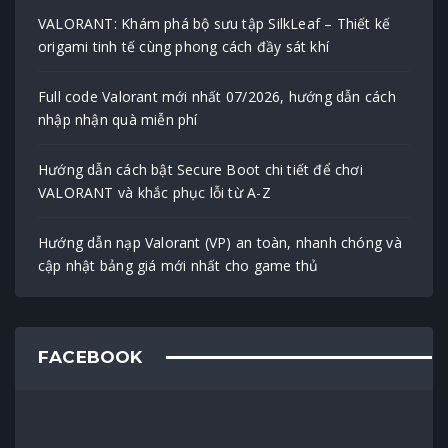
VALORANT: Khám phá bộ sưu tập SilkLeaf – Thiết kế
origami tinh tế cùng phong cách đầy sát khí
Full code Valorant mới nhất 07/2026, hướng dẫn cách
nhập nhận quà miễn phí
Hướng dẫn cách bật Secure Boot chi tiết để chơi
VALORANT và khắc phục lỗi từ A-Z
Hướng dẫn nạp Valorant (VP) an toàn, nhanh chóng và
cập nhật bảng giá mới nhất cho game thủ
FACEBOOK