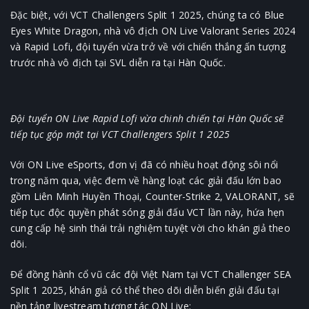
Đặc biệt, với VCT Challengers Split 1 2025, chúng ta có Blue
Eyes White Dragon, nhà vô địch ON Live Valorant Series 2024
và Rapid Lofi, đội tuyển vừa trở về với chiến thắng ấn tượng
trước nhà vô địch tại SVL diễn ra tại Hàn Quốc.
Đội tuyển ON Live Rapid Lofi vừa chinh chiến tại Hàn Quốc sẽ
tiếp tục góp mặt tại VCT Challengers Split 1 2025
Với ON Live eSports, đơn vị đã có nhiều hoạt động sôi nổi
trong năm qua, việc đem về hàng loạt các giải đấu lớn bao
gồm Liên Minh Huyền Thoại, Counter-Strike 2, VALORANT, sẽ
tiếp tục độc quyền phát sóng giải đấu VCT lần này, hứa hẹn
cung cấp hệ sinh thái trải nghiệm tuyệt vời cho khán giả theo
dõi.
Để đồng hành cổ vũ các đội Việt Nam tại VCT Challenger SEA
Split 1 2025, khán giả có thể theo dõi diễn biến giải đấu tại
nền tảng livestream tương tác ON Live: