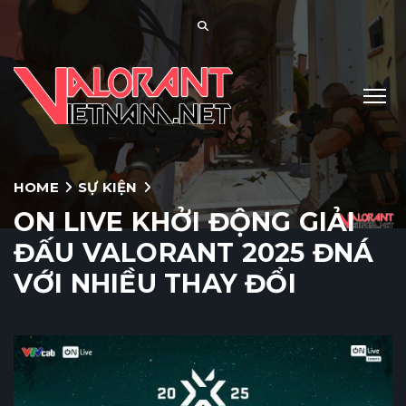
HOME
SỰ KIỆN
ON LIVE KHỞI ĐỘNG GIẢI
ĐẤU VALORANT 2025 ĐNÁ
VỚI NHIỀU THAY ĐỔI