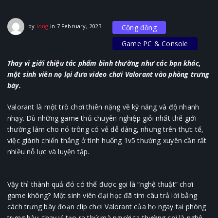
6 February, 2023
by
long
in
7 February, 2023
Cộng đồng
Game PC & Console
Thay vì giới thiệu tác phẩm bình thường như các bạn khác,
một sinh viên nọ lại đưa video chơi Valorant vào phòng trưng
bày.
Valorant là một trò chơi thiên nặng về kỹ năng và độ nhanh
nhạy. Dù những game thủ chuyên nghiệp giỏi nhất thế giới
thường làm cho nó trông có vẻ dễ dàng, nhưng trên thực tế,
việc giành chiến thắng ở tình huống 1v5 thường xuyên cần rất
nhiều nỗ lực và luyện tập.
Vậy thì thành quả đó có thể được gọi là “nghệ thuật” chơi
game không? Một sinh viên đại học đã tìm câu trả lời bằng
cách trưng bày đoạn clip chơi Valorant của họ ngay tại phòng
trưng bày, thay vì tạo ra thứ mà người ta thường coi là nghệ