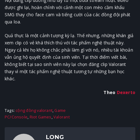
Nội dung clip dường như lấy từ một buổi stream hoặc video
được ghi lại, hoàn chỉnh với cảnh một con mèo cầm khẩu
SMG thay cho face cam và tiếng cười của các đồng đội phát
qua loa.
Quả thực là một cảnh tượng kỳ lạ. Thế nhưng, những khán giả
xem clip có vẻ khá thích thú với tác phẩm nghệ thuật này.
Ngay cả khi họ không chắc phải làm gì với nó, nhiều tài khoản
vẫn ủng hộ quyết định của sinh viên. Tại thời điểm viết bài,
không biết tại sao sinh viên này lại chọn đăng clip Valorant
thay vì một tác phẩm nghệ thuật tương tự những bạn học
khác.
Theo
Dexerto
Tags:
cộng đồng valorant
,
Game
PC/Console
,
Riot Games
,
Valorant
LONG