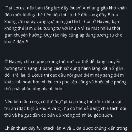
“Tại Lotus, nếu bạn tổng lực đẩy (push) A nhưng gặp khó khăn
đến mức không thể tiến tiếp thì có thể đổi sang đẩy B mà
không cần quay vòng lại,” anh giải thích. Còn ở Haven, bạn
không thể làm điều tương tự với khu A vì sẽ mất nhiều thời
gian chuyển hướng. Quy tắc này cũng áp dụng tương tự cho
khu C đến B.
Ở Haven, chỉ có phe phòng thủ mới có thể dễ dàng chuyển
hướng từ C sang B bằng cách sử dụng hành lang kết nối gần
đó. Trái lại, ở Lotus thì các đầu nối giữa điểm này sang điểm
khác linh hoạt hơn nhiều cho phe tấn công và buộc phe phòng
thủ phải phản ứng nhanh hơn.
Nếu bên tấn công có thể “dụ” phía phòng thủ rời xa khu vực
trú ẩn (đặc biệt ở khu A và C), họ có thể dễ dàng chia tách đối
thủ và hạ gục dần do bản đồ không có nhiều góc sườn.
Chiến thuật đẩy full-stack lên A và C đã được chứng kiến trong