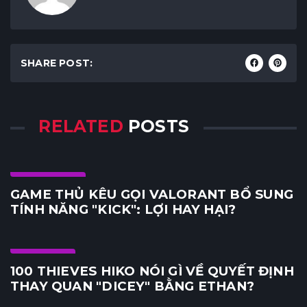
SHARE POST:
RELATED
POSTS
Cộng đồng
GAME THỦ KÊU GỌI VALORANT BỔ SUNG
TÍNH NĂNG "KICK": LỢI HAY HẠI?
E-Sports
100 THIEVES HIKO NÓI GÌ VỀ QUYẾT ĐỊNH
THAY QUAN "DICEY" BẰNG ETHAN?