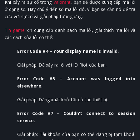
Khi xảy ra sự cố trong
Valorant
, bạn sẽ được cung cấp mã lỗi
ở dạng số. Hãy chú ý đến số mã lỗi đó, vì bạn sẽ cần nó để tra
cứu với sự cố và giải pháp tương ứng.
Tin game
xin cung cấp danh sách mã lỗi, giải thích mã lỗi và
các cách sửa lỗi có thể:
Error Code #4 – Your display name is invalid.
Giải pháp: Đã xảy ra lỗi với ID Riot của bạn.
Error Code #5 – Account was logged into
elsewhere.
Giải pháp: Đăng xuất khỏi tất cả các thiết bị.
Error Code #7 – Couldn’t connect to session
service.
Giải pháp: Tài khoản của bạn có thể đang bị tạm khoá.