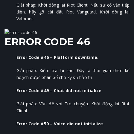
Giải pháp: Khởi động lại Riot Client. Nếu sự cố vẫn tiếp
diễn, hãy gỡ cài đặt Riot Vanguard. Khởi động lại
Valorant.
ERROR CODE 46
Error Code #46 – Platform downtime.
Giải pháp: Kiểm tra lại sau. Đây là thời gian theo kế
hoạch được phân bổ cho kỹ sư bảo trì.
Error Code #49 – Chat did not initialize.
Giải pháp: Vấn đề với Trò chuyện. Khởi động lại Riot
Client.
Error Code #50 – Voice did not initialize.