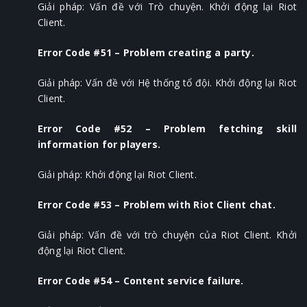
Giải pháp: Vấn đề với Trò chuyện. Khởi động lại Riot
Client.
Error Code #51 – Problem creating a party.
Giải pháp: Vấn đề với Hệ thống tổ đội. Khởi động lại Riot
Client.
Error Code #52 – Problem fetching skill
information for players.
Giải pháp: Khởi động lại Riot Client.
Error Code #53 – Problem with Riot Client chat.
Giải pháp: Vấn đề với trò chuyện của Riot Client. Khởi
động lại Riot Client.
Error Code #54 – Content service failure.