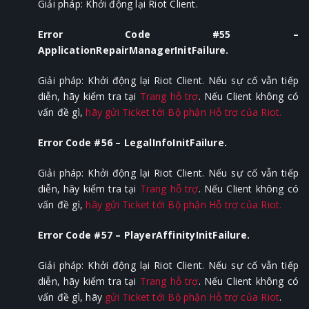
Giải pháp: Khởi động lại Riot Client.
Error Code #55 –
ApplicationRepairManagerInitFailure.
Giải pháp: Khởi động lại Riot Client. Nếu sự cố vẫn tiếp
diễn, hãy kiểm tra tại
Trang hỗ trợ
. Nếu Client không có
vấn đề gì,
hãy gửi Ticket tới Bộ phận Hỗ trợ của Riot.
Error Code #56 – LegalInfoInitFailure.
Giải pháp: Khởi động lại Riot Client. Nếu sự cố vẫn tiếp
diễn, hãy kiểm tra tại
Trang hỗ trợ
. Nếu Client không có
vấn đề gì,
hãy gửi Ticket tới Bộ phận Hỗ trợ của Riot.
Error Code #57 – PlayerAffinityInitFailure.
Giải pháp: Khởi động lại Riot Client. Nếu sự cố vẫn tiếp
diễn, hãy kiểm tra tại
Trang hỗ trợ
. Nếu Client không có
vấn đề gì, hãy
gửi Ticket tới Bộ phận Hỗ trợ của Riot
.