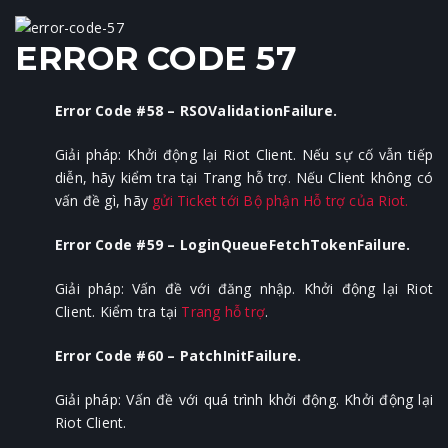
ERROR CODE 57
Error Code #58 – RSOValidationFailure.
Giải pháp: Khởi động lại Riot Client. Nếu sự cố vẫn tiếp
diễn, hãy kiểm tra tại Trang hỗ trợ. Nếu Client không có
vấn đề gì, hãy
gửi Ticket tới Bộ phận Hỗ trợ của Riot.
Error Code #59 – LoginQueueFetchTokenFailure.
Giải pháp: Vấn đề với đăng nhập. Khởi động lại Riot
Client. Kiểm tra tại
Trang hỗ trợ
.
Error Code #60 – PatchInitFailure.
Giải pháp: Vấn đề với quá trình khởi động. Khởi động lại
Riot Client.