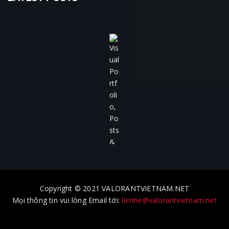
Copyright © 2021 VALORANTVIETNAM.NET
Mọi thông tin vui lòng Email tới:
lienhe@valorantvietnam.net