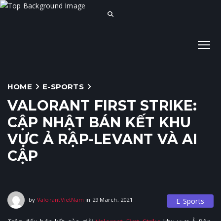
HOME
E-SPORTS
VALORANT FIRST STRIKE:
CẬP NHẬT BÁN KẾT KHU
VỰC Ả RẬP-LEVANT VÀ AI
CẬP
29 March, 2021
by
ValorantVietNam
in
29 March, 2021
E-Sports