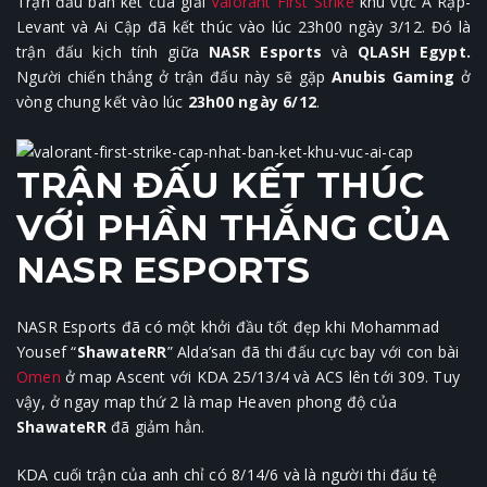
Trận đấu bán kết của giải
Valorant First Strike
khu vực Ả Rập-
Levant và Ai Cập đã kết thúc vào lúc 23h00 ngày 3/12. Đó là
trận đấu kịch tính giữa
NASR Esports
và
QLASH Egypt.
Người chiến thắng ở trận đấu này sẽ gặp
Anubis Gaming
ở
vòng chung kết vào lúc
23h00 ngày 6/12
.
TRẬN ĐẤU KẾT THÚC
VỚI PHẦN THẮNG CỦA
NASR ESPORTS
NASR Esports đã có một khởi đầu tốt đẹp khi Mohammad
Yousef “
ShawateRR
” Alda’san đã thi đấu cực bay với con bài
Omen
ở map Ascent với KDA 25/13/4 và ACS lên tới 309. Tuy
vậy, ở ngay map thứ 2 là map Heaven phong độ của
ShawateRR
đã giảm hẳn.
KDA cuối trận của anh chỉ có 8/14/6 và là người thi đấu tệ