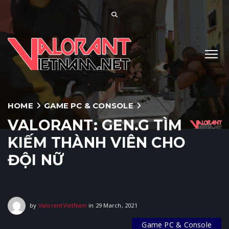
HOME
GAME PC & CONSOLE
VALORANT: GEN.G TÌM
KIẾM THÀNH VIÊN CHO
ĐỘI NỮ
29 March, 2021
by
ValorantVietNam
in
29 March, 2021
Game PC & Console