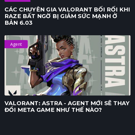
Update
CÁC CHUYÊN GIA VALORANT BỐI RỐI KHI
RAZE BẤT NGỜ BỊ GIẢM SỨC MẠNH Ở
BẢN 6.03
Agent
VALORANT: ASTRA - AGENT MỚI SẼ THAY
ĐỔI META GAME NHƯ THẾ NÀO?