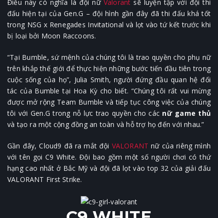
Điều này có nghĩa là đội nữ
Valorant
sẽ luyện tập với đội thi
đấu hiện tại của Gen.G – đội hình gần đây đã thi đấu khá tốt
trong NSG x Renegades Invitational và lọt vào tứ kết trước khi
bị loại bởi Moon Raccoons.
“Tại Bumble, sứ mệnh của chúng tôi là trao quyền cho phụ nữ
trên khắp thế giới để thực hiện những bước tiến đầu tiên trong
cuộc sống của họ”, Julia Smith, người đứng đầu quan hệ đối
tác của Bumble tại Hoa Kỳ cho biết. “Chúng tôi rất vui mừng
được mở rộng Team Bumble và tiếp tục công việc của chúng
tôi với Gen.G trong nỗ lực trao quyền cho các
nữ game thủ
và tạo ra một cộng đồng an toàn và hỗ trợ họ đến với nhau.”
Gần đây, Cloud9 đã ra mắt đội
VALORANT
nữ của riêng mình
với tên gọi C9 White. Đội bao gồm một số người chơi có thứ
hạng cao nhất ở Bắc Mỹ và đội đã lọt vào top 32 của giải đấu
VALORANT First Strike.
C9 WHITE