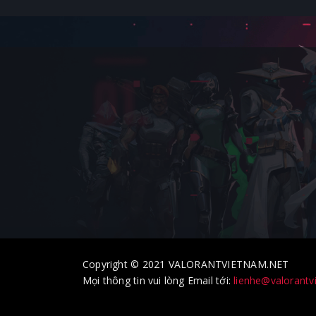
Copyright © 2021 VALORANTVIETNAM.NET
Mọi thông tin vui lòng Email tới:
lienhe@valorantv