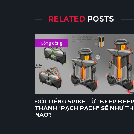
RELATED
POSTS
Cộng đồng
ĐỔI TIẾNG SPIKE TỪ "BEEP BEEP
THÀNH "PẠCH PẠCH" SẼ NHƯ TH
NÀO?