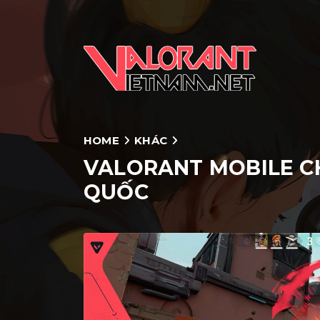
HOME
KHÁC
VALORANT MOBILE C
QUỐC