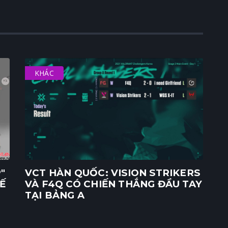
KHÁC
"
VCT HÀN QUỐC: VISION STRIKERS
Ế
VÀ F4Q CÓ CHIẾN THẮNG ĐẦU TAY
TẠI BẢNG A