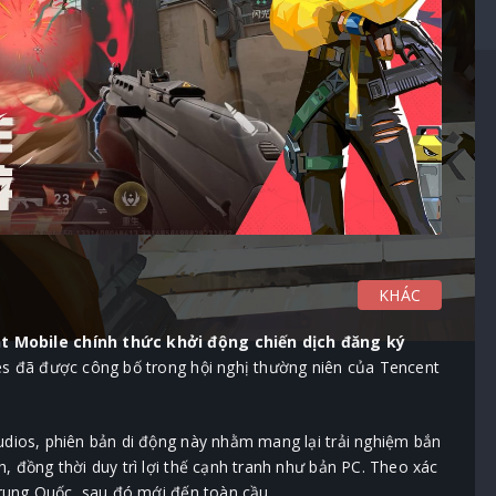
KHÁC
nt Mobile chính thức khởi động chiến dịch đăng ký
 đã được công bố trong hội nghị thường niên của Tencent
udios, phiên bản di động này nhằm mang lại trải nghiệm bắn
, đồng thời duy trì lợi thế cạnh tranh như bản PC. Theo xác
 Trung Quốc, sau đó mới đến toàn cầu.