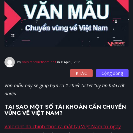
8 April, 2021
by
valorantvietnam.net
in
8 April, 2021
KHÁC
Cộng đồng
Văn mẫu này sẽ giúp bạn có 1 chiếc ticket “uy tín hơn rất
nhiều.
TẠI SAO MỘT SỐ TÀI KHOẢN CẦN CHUYỂN
VÙNG VỀ VIỆT NAM?
Valorant đã chính thức ra mắt tại Việt Nam từ ngày