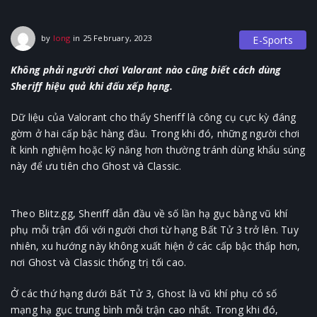
25 February, 2023
by
long
in
25 February, 2023
E-Sports
Không phải người chơi Valorant nào cũng biết cách dùng
Sheriff hiệu quả khi đấu xếp hạng.
Dữ liệu của Valorant cho thấy Sheriff là công cụ cực kỳ đáng
gờm ở hai cấp bậc hàng đầu. Trong khi đó, những người chơi
ít kinh nghiệm hoặc kỹ năng hơn thường tránh dùng khẩu súng
này để ưu tiên cho Ghost và Classic.
Theo Blitz.gg, Sheriff dẫn đầu về số lần hạ gục bằng vũ khí
phụ mỗi trận đối với người chơi từ hạng Bất Tử 3 trở lên. Tuy
nhiên, xu hướng này không xuất hiện ở các cấp bậc thấp hơn,
nơi Ghost và Classic thống trị tối cao.
Ở các thứ hạng dưới Bất Tử 3, Ghost là vũ khí phụ có số
mạng hạ gục trung bình mỗi trận cao nhất. Trong khi đó,