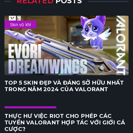
RELATED
POSTS
Skin vũ khí
TOP 5 SKIN ĐẸP VÀ ĐÁNG SỞ HỮU NHẤT
TRONG NĂM 2024 CỦA VALORANT
Game PC & Console
THỰC HƯ VIỆC RIOT CHO PHÉP CÁC
TUYỂN VALORANT HỢP TÁC VỚI GIỚI CÁ
CƯỢC?