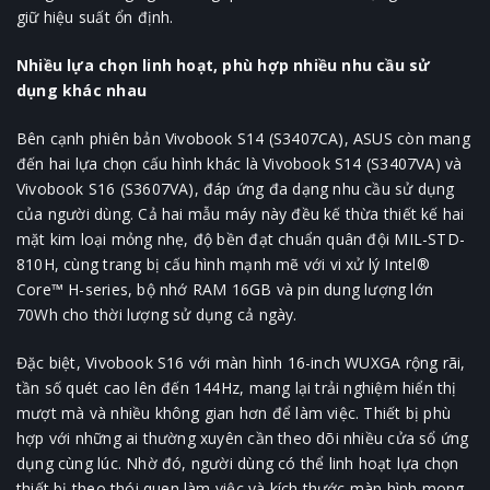
giữ hiệu suất ổn định.
Nhiều lựa chọn linh hoạt, phù hợp nhiều nhu cầu sử
dụng khác nhau
Bên cạnh phiên bản Vivobook S14 (S3407CA), ASUS còn mang
đến hai lựa chọn cấu hình khác là Vivobook S14 (S3407VA) và
Vivobook S16 (S3607VA), đáp ứng đa dạng nhu cầu sử dụng
của người dùng. Cả hai mẫu máy này đều kế thừa thiết kế hai
mặt kim loại mỏng nhẹ, độ bền đạt chuẩn quân đội MIL-STD-
810H, cùng trang bị cấu hình mạnh mẽ với vi xử lý Intel®
Core™ H-series, bộ nhớ RAM 16GB và pin dung lượng lớn
70Wh cho thời lượng sử dụng cả ngày.
Đặc biệt, Vivobook S16 với màn hình 16-inch WUXGA rộng rãi,
tần số quét cao lên đến 144Hz, mang lại trải nghiệm hiển thị
mượt mà và nhiều không gian hơn để làm việc. Thiết bị phù
hợp với những ai thường xuyên cần theo dõi nhiều cửa sổ ứng
dụng cùng lúc. Nhờ đó, người dùng có thể linh hoạt lựa chọn
thiết bị theo thói quen làm việc và kích thước màn hình mong