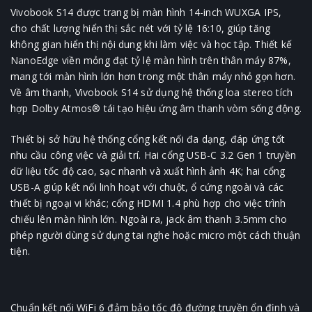
Vivobook S14 được trang bị màn hình 14-inch WUXGA IPS,
cho chất lượng hiển thị sắc nét với tỷ lệ 16:10, giúp tăng
không gian hiển thị nội dung khi làm việc và học tập. Thiết kế
NanoEdge viền mỏng đạt tỷ lệ màn hình trên thân máy 87%,
mang tới màn hình lớn hơn trong một thân máy nhỏ gọn hơn.
Về âm thanh, Vivobook S14 sử dụng hệ thống loa stereo tích
hợp Dolby Atmos® tái tạo hiệu ứng âm thanh vòm sống động.
Thiết bị sở hữu hệ thống cổng kết nối đa dạng, đáp ứng tốt
nhu cầu công việc và giải trí. Hai cổng USB-C 3.2 Gen 1 truyền
dữ liệu tốc độ cao, sạc nhanh và xuất hình ảnh 4K; hai cổng
USB-A giúp kết nối linh hoạt với chuột, ổ cứng ngoài và các
thiết bị ngoại vi khác; cổng HDMI 1.4 phù hợp cho việc trình
chiếu lên màn hình lớn. Ngoài ra, jack âm thanh 3.5mm cho
phép người dùng sử dụng tai nghe hoặc micro một cách thuận
tiện.
Chuẩn kết nối WiFi 6 đảm bảo tốc độ đường truyền ổn định và