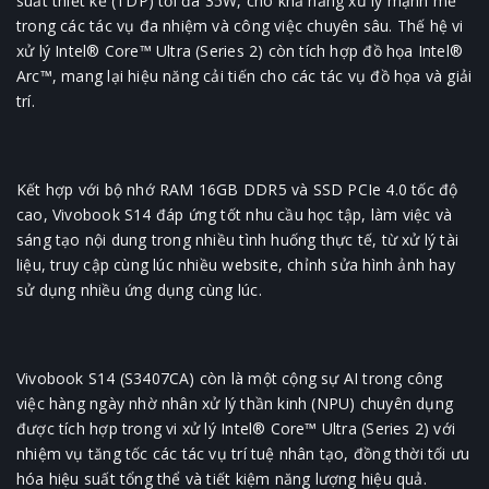
suất thiết kế (TDP) tối đa 35W, cho khả năng xử lý mạnh mẽ
trong các tác vụ đa nhiệm và công việc chuyên sâu. Thế hệ vi
xử lý Intel® Core™ Ultra (Series 2) còn tích hợp đồ họa Intel®
Arc™, mang lại hiệu năng cải tiến cho các tác vụ đồ họa và giải
trí.
Kết hợp với bộ nhớ RAM 16GB DDR5 và SSD PCIe 4.0 tốc độ
cao, Vivobook S14 đáp ứng tốt nhu cầu học tập, làm việc và
sáng tạo nội dung trong nhiều tình huống thực tế, từ xử lý tài
liệu, truy cập cùng lúc nhiều website, chỉnh sửa hình ảnh hay
sử dụng nhiều ứng dụng cùng lúc.
Vivobook S14 (S3407CA) còn là một cộng sự AI trong công
việc hàng ngày nhờ nhân xử lý thần kinh (NPU) chuyên dụng
được tích hợp trong vi xử lý Intel® Core™ Ultra (Series 2) với
nhiệm vụ tăng tốc các tác vụ trí tuệ nhân tạo, đồng thời tối ưu
hóa hiệu suất tổng thể và tiết kiệm năng lượng hiệu quả.