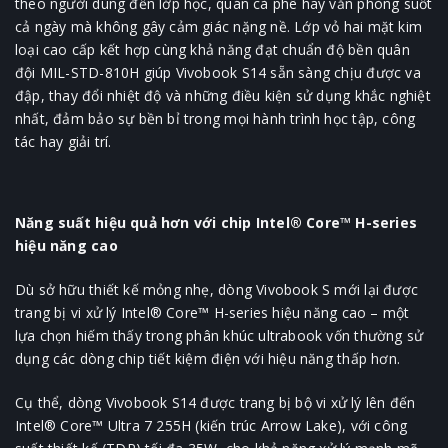
theo người dùng đến lớp học, quán cà phê hay văn phòng suốt
cả ngày mà không gây cảm giác nặng nề. Lớp vỏ hai mặt kim
loại cao cấp kết hợp cùng khả năng đạt chuẩn độ bền quân
đội MIL-STD-810H giúp Vivobook S14 sẵn sàng chịu được va
đập, thay đổi nhiệt độ và những điều kiện sử dụng khắc nghiệt
nhất, đảm bảo sự bền bỉ trong mọi hành trình học tập, công
tác hay giải trí.
Năng suất hiệu quả hơn với chip Intel® Core™ H-series
hiệu năng cao
Dù sở hữu thiết kế mỏng nhẹ, dòng Vivobook S mới lại được
trang bị vi xử lý Intel® Core™ H-series hiệu năng cao – một
lựa chọn hiếm thấy trong phân khúc ultrabook vốn thường sử
dụng các dòng chip tiết kiệm điện với hiệu năng thấp hơn.
Cụ thể, dòng Vivobook S14 được trang bị bộ vi xử lý lên đến
Intel® Core™ Ultra 7 255H (kiến trúc Arrow Lake), với công