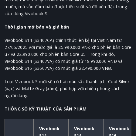
muốn, mà vẫn đảm bảo được hiệu suất và độ bền đặc trưng
của dòng Vivobook S.
Thời gian mở bán và giá bán
Vivobook S14 (S3407CA) chính thức lên kệ tại Việt Nam từ
27/05/2025 với mức giá là 25.990.000 VNĐ cho phiên bản Core
u7 và 22.990.000 cho phiên bản Core u5. Trong khi đó,
Vivobook S14 (S3407VA) có mức giá từ 18.990.000 VNĐ và
Vivobook S16 (S3607VA) có mức giá 22.490.000 VNĐ.
Loạt Vivobook S mới sẽ có hai màu sắc thanh lịch: Cool Silver
(bạc) và Matte Gray (xám), phù hợp với nhiều phong cách
người dùng.
THÔNG SỐ KỸ THUẬT CỦA SẢN PHẨM
Vivobook
Vivobook
Vivobook
S14
S14
S16