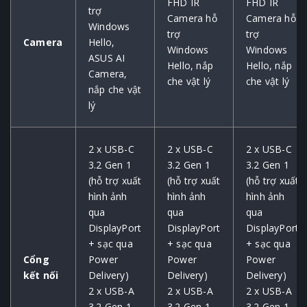
FHD IR
FHD IR
trợ
Camera hỗ
Camera hỗ
Windows
trợ
trợ
Camera
Hello,
Windows
Windows
ASUS AI
Hello, nắp
Hello, nắp
Camera,
che vật lý
che vật lý
nắp che vật
lý
2 x USB-C
2 x USB-C
2 x USB-C
3.2 Gen 1
3.2 Gen 1
3.2 Gen 1
(hỗ trợ xuất
(hỗ trợ xuất
(hỗ trợ xuất
hình ảnh
hình ảnh
hình ảnh
qua
qua
qua
DisplayPort
DisplayPort
DisplayPort
+ sạc qua
+ sạc qua
+ sạc qua
Cổng
Power
Power
Power
kết nối
Delivery)
Delivery)
Delivery)
2 x USB-A
2 x USB-A
2 x USB-A
3.2 Gen 1
3.2 Gen 1
3.2 Gen 1