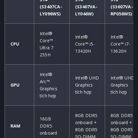
(S3407CA-
(S3407VA-
(S3607VA-
LY096WS)
LY046W)
RP056WS)
Intel®
Intel®
Intel®
Core™
CPU
Core™ i5-
Core™ i7-
Ultra 7
13420H
13620H
255H
Intel®
Intel® UHD
Intel® UHD
Arc™
GPU
Graphics
Graphics
Graphics
tích hợp
tích hợp
tích hợp
8GB DDR5
8GB DDR5
16GB
onboard +
onboard +
RAM
DDR5
8GB DDR5
8GB DDR5
onboard
SO-DIMM
SO-DIMM