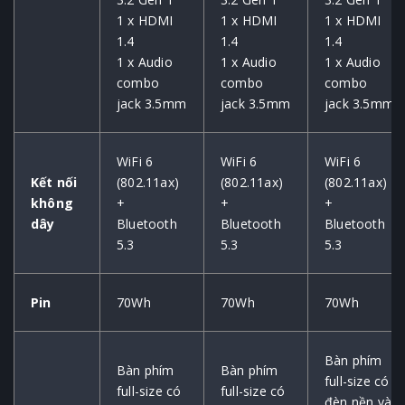
1 x HDMI
1 x HDMI
1 x HDMI
1.4
1.4
1.4
1 x Audio
1 x Audio
1 x Audio
combo
combo
combo
jack 3.5mm
jack 3.5mm
jack 3.5mm
WiFi 6
WiFi 6
WiFi 6
Kết nối
(802.11ax)
(802.11ax)
(802.11ax)
không
+
+
+
dây
Bluetooth
Bluetooth
Bluetooth
5.3
5.3
5.3
Pin
70Wh
70Wh
70Wh
Bàn phím
Bàn phím
Bàn phím
full-size có
full-size có
full-size có
đèn nền và