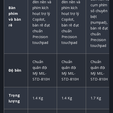
đèn nền và
đèn nền và
cụm phím
Bàn
phím kích
phím kích
số chuyên
phím
hoạt trợ lý
hoạt trợ lý
biệt
và bàn
Copilot,
Copilot,
(numpad),
rê
bàn rê đạt
bàn rê đạt
bàn rê đạt
chuẩn
chuẩn
chuẩn
Precision
Precision
Precision
touchpad
touchpad
touchpad
Chuẩn
Chuẩn
Chuẩn
quân đội
quân đội
quân đội
Độ bền
Mỹ MIL-
Mỹ MIL-
Mỹ MIL-
STD-810H
STD-810H
STD-810H
Trọng
1.4 Kg
1.4 Kg
1.7 Kg
lượng