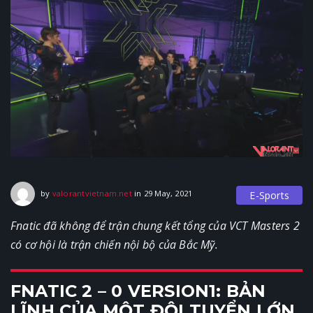
29 May, 2021
by
valorantvietnam.net
in
29 May, 2021
E-Sports
Fnatic đã không để trận chung kết tổng của VCT Masters 2
có cơ hội là trận chiến nội bộ của Bắc Mỹ.
FNATIC 2 – 0 VERSION1: BẢN
LĨNH CỦA MỘT ĐỘI TUYỂN LỚN