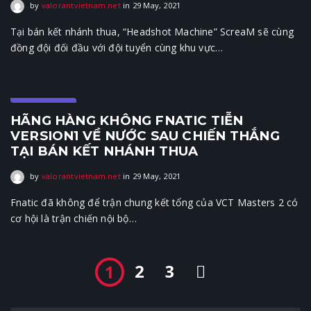
29 May, 2021
by
valorantvietnam.net
in
29 May, 2021
Tại bán kết nhánh thua, “Headshot Machine” ScreaM sẽ cùng
đồng đội đối đầu với đội tuyển cùng khu vực…
E-Sports
HÃNG HÀNG KHÔNG FNATIC TIỄN
VERSION1 VỀ NƯỚC SAU CHIẾN THẮNG
TẠI BÁN KẾT NHÁNH THUA
29 May, 2021
by
valorantvietnam.net
in
29 May, 2021
Fnatic đã không để trận chung kết tổng của VCT Masters 2 có
cơ hội là trận chiến nội bộ…
2
3
1