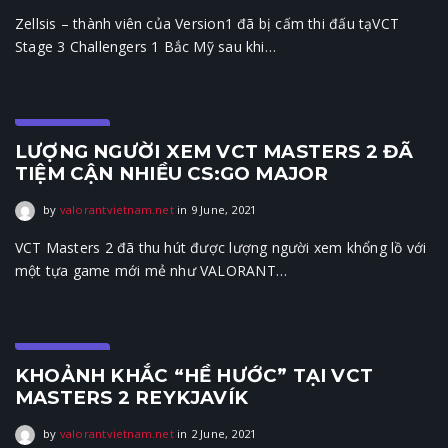
Zellsis – thành viên của Version1 đã bị cấm thi đấu tạVCT
Stage 3 Challengers 1 Bắc Mỹ sau khi…
E-Sports
LƯỢNG NGƯỜI XEM VCT MASTERS 2 ĐÃ
TIỆM CẬN NHIỀU CS:GO MAJOR
9 June, 2021
by
valorantvietnam.net
in
9 June, 2021
VCT Masters 2 đã thu hút được lượng người xem khổng lồ với
một tựa game mới mẻ như VALORANT…
E-Sports
KHOẢNH KHẮC “HỀ HƯỚC” TẠI VCT
MASTERS 2 REYKJAVÍK
2 June, 2021
by
valorantvietnam.net
in
2 June, 2021