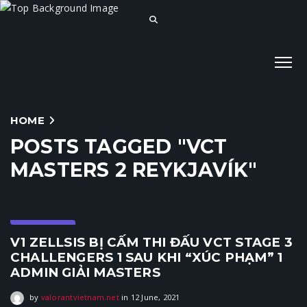
HOME
POSTS TAGGED "VCT
MASTERS 2 REYKJAVÍK"
E-Sports
V1 ZELLSIS BỊ CẤM THI ĐẤU VCT STAGE 3
CHALLENGERS 1 SAU KHI “XÚC PHẠM” 1
ADMIN GIẢI MASTERS
12 June, 2021
by
valorantvietnam.net
in
12 June, 2021