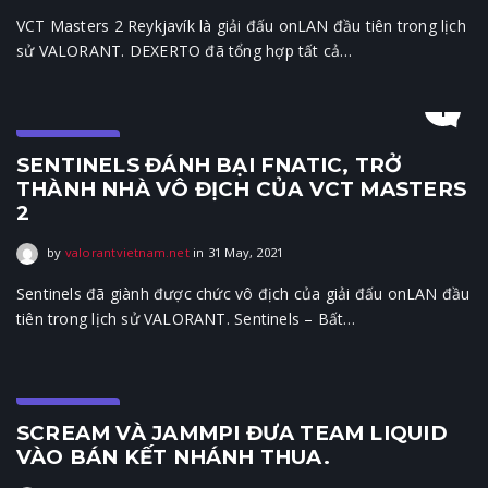
VCT Masters 2 Reykjavík là giải đấu onLAN đầu tiên trong lịch
sử VALORANT. DEXERTO đã tổng hợp tất cả…
1
E-Sports
SENTINELS ĐÁNH BẠI FNATIC, TRỞ
THÀNH NHÀ VÔ ĐỊCH CỦA VCT MASTERS
2
31 May, 2021
by
valorantvietnam.net
in
31 May, 2021
Sentinels đã giành được chức vô địch của giải đấu onLAN đầu
tiên trong lịch sử VALORANT. Sentinels – Bất…
E-Sports
SCREAM VÀ JAMMPI ĐƯA TEAM LIQUID
VÀO BÁN KẾT NHÁNH THUA.