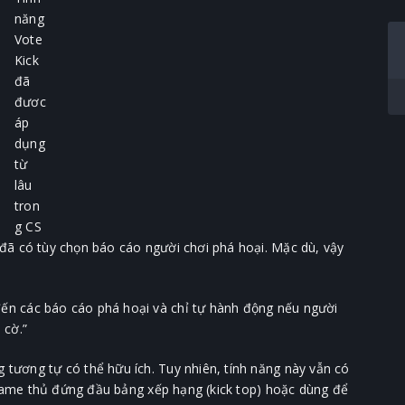
năng
Vote
Kick
đã
đươc
áp
dụng
từ
lâu
tron
g CS
đã có tùy chọn báo cáo người chơi phá hoại. Mặc dù, vậy
đến các báo cáo phá hoại và chỉ tự hành động nếu người
 cờ.”
tương tự có thể hữu ích. Tuy nhiên, tính năng này vẫn có
i game thủ đứng đầu bảng xếp hạng (kick top) hoặc dùng để