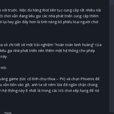
với trước. Mặc dù hãng Riot liên tục cung cấp rất nhiều nội
ười chơi vẫn đang kêu gọi các nhà phát triển cung cấp thêm
 lại hay gần đây hơn là tính năng bỏ phiếu loại người chơi
ia sẻ chi tiết về một trải nghiệm “hoàn toàn kinh hoàng” của
kêu gọi nhà phát triển nên thêm một hệ thống cho phép
 này.
 nói.
uăng game (tức cố tình chịu thua – PV) và chọn Phoenix để
ếu vẫn tiến vào gỡ, anh ta sẽ ném lửa để ngăn chặn chúng
n hệ thống này ít nhất là trong các trò chơi xếp hạng để nó
Tính