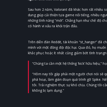
Sau hơn 2 năm, Valorant đã khác hơn rất nhiều so 
dung giúp cải thiện tựa game nổi tiếng, nhiều ng
những tính năng “mới”. Chẳng hạn như chế độ chơi
có hành vi xấu ra khỏi trận đấu.
Trên diễn đàn Reddit, tài khoản “st_hanger” đã ch
mình với một đồng đội độc hại. Qua đó, họ muốn 
khắc phục hoặc ít nhất cũng giảm bớt tình trạngn
“Chúng ta cần một hệ thống ‘kick’ hữu hiệu,” họ
“Hôm nay tôi gặp phải một người chơi nói sẽ q
phá hoại, làm gián đoạn quá trình gỡ Spike. N
tôi. Trải nghiệm thực sự khó chịu. Chúng tôi cầ
không bị lạm dụng.”