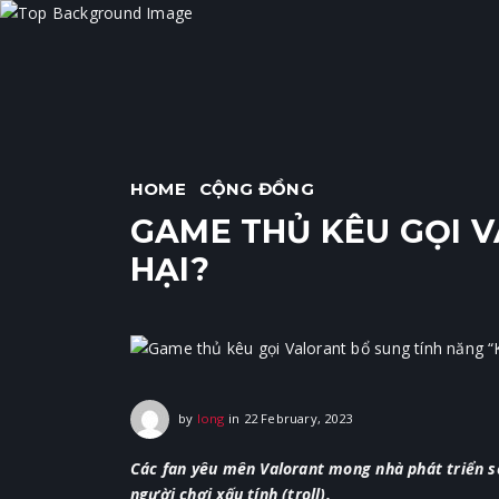
HOME
CỘNG ĐỒNG
GAME THỦ KÊU GỌI V
HẠI?
22 February, 2023
by
long
in
22 February, 2023
Các fan yêu mên Valorant mong nhà phát triển 
người chơi xấu tính (troll).