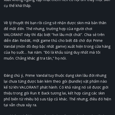
cụ thể khá thấp.
Về lý thuyết thì bạn rồi cũng sẽ nhận được skin mà bản thân
để mắt đến. Thế nhưng, trường hợp của người chơi
VALORANT này thì đặc biệt “hơi lâu một chút”. Chia sẻ trên
diễn đàn Reddit, một game thủ cho biết đã chờ đợi Prime
Vandal (món đồ đẹp bậc nhất game) xuất hiện trong cửa hàng
của họ suốt… hai năm. “Đó là khẩu súng duy nhất mà tôi
muốn. Chẳng khác gì tra tấn,” họ nói.
Đáng chú ý, Prime Vandal tuy thuộc dạng skin lâu đời nhưng
lại chưa từng được bán kèm theo gói (bundle) vật phẩm nào
kể từ khi VALORANT phát hành. Có khả năng nó sẽ được giới
thiệu trong gói Run It Back tương lai, kết hợp cùng các skin
phổ biến từ nhiều bộ sưu tập cũ khác. Thế nhưng, điều đó hiện
tại vẫn chưa xảy ra.