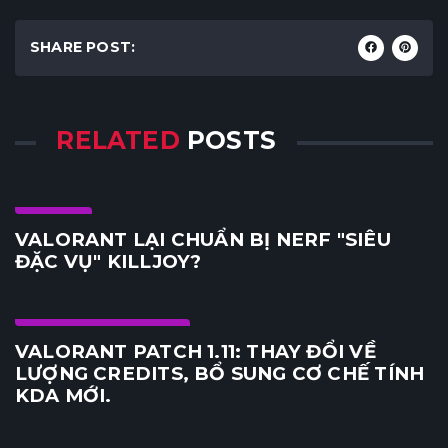
SHARE POST:
RELATED
POSTS
Agent
VALORANT LẠI CHUẨN BỊ NERF "SIÊU
ĐẶC VỤ" KILLJOY?
Game PC & Console
VALORANT PATCH 1.11: THAY ĐỔI VỀ
LƯỢNG CREDITS, BỔ SUNG CƠ CHẾ TÍNH
KDA MỚI.