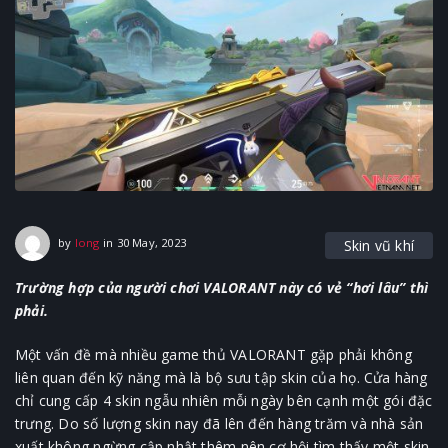
30 May, 2023
by
long
in
30 May, 2023
Skin vũ khí
Trường hợp của người chơi VALORANT này có vẻ “hơi lâu” thì
phải.
Một vấn đề mà nhiều game thủ VALORANT gặp phải không
liên quan đến kỹ năng mà là bộ sưu tập skin của họ. Cửa hàng
chỉ cung cấp 4 skin ngẫu nhiên mỗi ngày bên cạnh một gói đặc
trưng. Do số lượng skin nay đã lên đến hàng trăm và nhà sản
xuất không ngừng cập nhật thêm nên cơ hội tìm thấy một skin