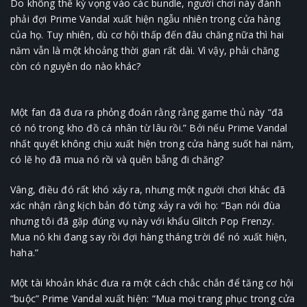
Do không thể kỳ vọng vào các bundle, người chơi này đành
phải đợi Prime Vandal xuất hiện ngẫu nhiên trong cửa hàng
của họ. Tuy nhiên, dù cơ hội thấp đến đâu chăng nữa thì hai
năm vẫn là một khoảng thời gian rất dài. Vì vậy, phải chăng
còn có nguyên do nào khác?
Một fan đã đưa ra phỏng đoán rằng rằng game thủ này “đã
có nó trong kho đồ cá nhân từ lâu rồi.” Bởi nếu Prime Vandal
nhất quyết không chịu xuất hiện trong cửa hàng suốt hai năm,
có lẽ họ đã mua nó rồi và quên bẵng đi chăng?
Vâng, điều đó rất khó xảy ra, nhưng một người chơi khác đã
xác nhận rằng kịch bản đó từng xảy ra với họ: “Bạn nói đùa
nhưng tôi đã gặp đúng vụ này với khẩu Glitch Pop Frenzy.
Mua nó khi đang say rồi đợi hàng tháng trời để nó xuất hiện,
haha.”
Một tài khoản khác đưa ra một cách chắc chắn để tăng cơ hội
“buộc” Prime Vandal xuất hiện: “Mua mọi trang phục trong cửa