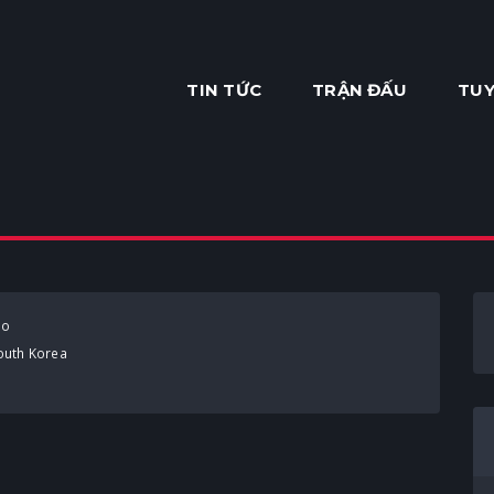
TIN TỨC
TRẬN ĐẤU
TUY
ho
uth Korea