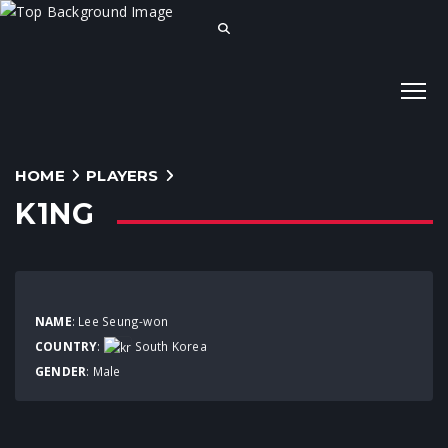
HOME
PLAYERS
K1NG
NAME
: Lee Seung-won
COUNTRY
:
South Korea
GENDER
: Male