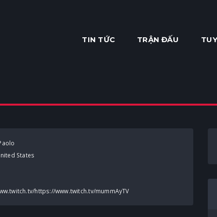
TIN TỨC
TRẬN ĐẤU
TUY
Paolo
nited States
www.twitch.tv/https://www.twitch.tv/mummAyTV