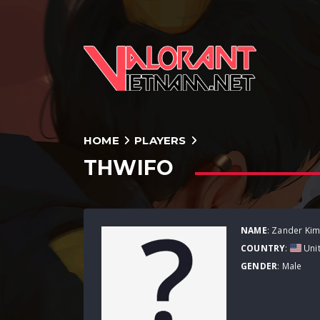
HOME
PLAYERS
THWIFO
NAME
: Zander Ki
COUNTRY
:
Unit
GENDER
: Male