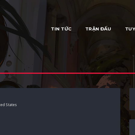
TIN TỨC
TRẬN ĐẤU
TUY
m
ed States