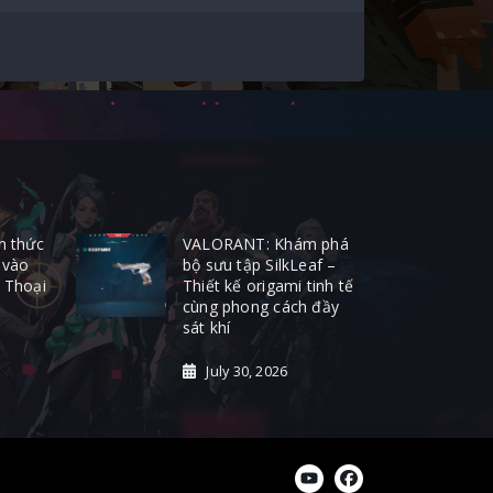
h thức
VALORANT: Khám phá
 vào
bộ sưu tập SilkLeaf –
 Thoại
Thiết kế origami tinh tế
cùng phong cách đầy
sát khí
July 30, 2026