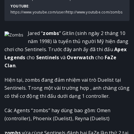
YOUTUBE
:
https://www.youtube.com/user/http://www.youtube.com/zombs
Jared “
zombs
” Gitlin (sinh ngày 2 tháng 10
năm 1998) là tuyển thủ người Mỹ hiện đang
chơi cho Sentinels. Trước đây anh ấy đã thi đấu
Apex
Legends
cho
Sentinels
và
Overwatch
cho
FaZe
Clan
.
Hiện tại, zombs đang đảm nhiệm vai trò Duelist tại
Sentinels. Trong một vài trường hợp , anh chàng cũng
có thể cơ động thi đấu dưới dạng 1 controller.
Các Agents “zombs” hay dùng bao gồm: Omen
(controller), Phoenix (Duelist), Reyna (Duelist)
zombs
vừa cùng Sentinels đánh bại FaZe lần thứ 2 tại