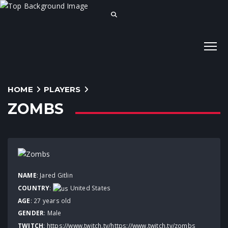
HOME
PLAYERS
ZOMBS
NAME
: Jared Gitlin
COUNTRY
:
United States
AGE
: 27 years old
GENDER
: Male
TWITCH
:
https://www.twitch.tv/https://www.twitch.tv/zombs