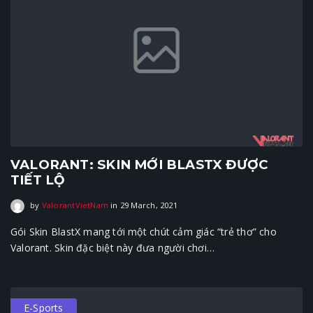
VALORANT: SKIN MỚI BLASTX ĐƯỢC
TIẾT LỘ
29 March, 2021
by
ValorantVietNam
in
29 March, 2021
Gói Skin BlastX mang tới một chút cảm giác “trẻ thơ” cho
Valorant. Skin đặc biệt này đưa người chơi…
E-Sports