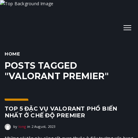
HOME
POSTS TAGGED
"VALORANT PREMIER"
Agent
TOP 5 ĐẶC VỤ VALORANT PHỔ BIẾN
NHẤT Ở CHẾ ĐỘ PREMIER
by
long
in
2 August, 2023
2 August, 2023