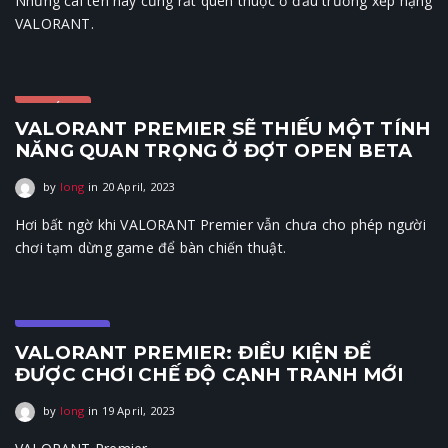
Những cái tên này cũng rất quen thuộc ở đấu trường xếp hạng
VALORANT.
KHÁC
VALORANT PREMIER SẼ THIẾU MỘT TÍNH
NĂNG QUAN TRỌNG Ở ĐỢT OPEN BETA
by
long
in
20 April, 2023
20 April, 2023
Hơi bất ngờ khi VALORANT Premier vẫn chưa cho phép người
chơi tạm dừng game để bàn chiến thuật.
E-Sports
VALORANT PREMIER: ĐIỀU KIỆN ĐỂ
ĐƯỢC CHƠI CHẾ ĐỘ CẠNH TRANH MỚI
by
long
in
19 April, 2023
19 April, 2023