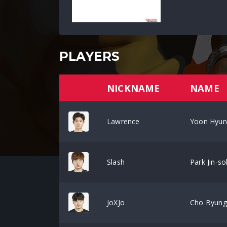
PLAYERS
NICKNAME
NAME
Lawrence
Yoon Hyun
Slash
Park Jin-so
JoXJo
Cho Byung