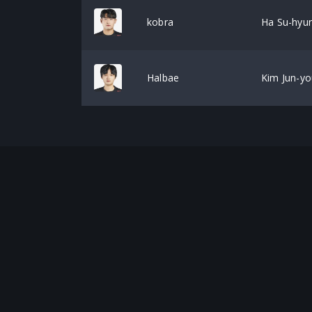
kobra
Ha Su-hyu
Halbae
Kim Jun-y