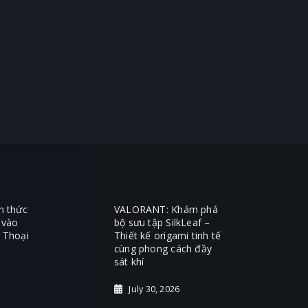
h thức
VALORANT: Khám phá
 vào
bộ sưu tập SilkLeaf –
 Thoại
Thiết kế origami tinh tế
cùng phong cách đầy
sát khí
July 30, 2026