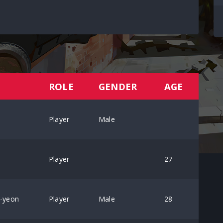
ROLE
GENDER
AGE
Player
Male
l
Player
27
-yeon
Player
Male
28