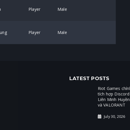
n
Player
Male
oung
Player
Male
LATEST POSTS
Riot Games chín
tích hợp Discord
Liên Minh Huyền
và VALORANT
July 30, 2026