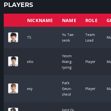
PLAYERS
NICKNAME
NAME
ROLE
G
Yu Tae-
Team
TS
Ma
seok
Lead
Yeom
eKo
Wang-
Player
Ma
ryong
Park
exy
Geun-
Player
Ma
cheol
Jung Gi-