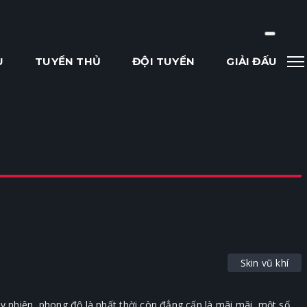
U
TUYỂN THỦ
ĐỘI TUYỂN
GIẢI ĐẤU
Skin vũ khí
 nhiên, phong độ là nhất thời còn đẳng cấp là mãi mãi, một số