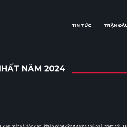
TIN TỨC
TRẬN ĐẤ
NHẤT NĂM 2024
T
đẹp mắt và độc đáo, khiến cộng đồng game thủ phải trầm trồ. Tuy