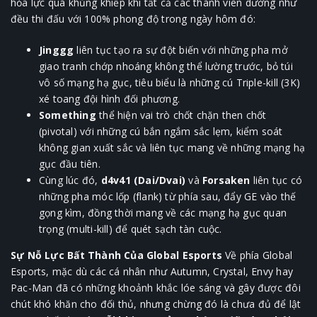
hỏa lực quá khủng khiếp khi tất cả các thành viên dường như
đều thi đấu với 100% phong độ trong ngày hôm đó:
Jinggg
liên tục tạo ra sự đột biến với những pha mở
giao tranh chớp nhoáng không thể lường trước, bỏ túi
vô số mạng hạ gục, tiêu biểu là những cú Triple-kill (3K)
xé toang đội hình đối phương.
Something
thể hiện vai trò chốt chặn then chốt
(pivotal) với những cú bắn ngắm sắc lẹm, kiểm soát
không gian xuất sắc và liên tục mang về những mạng hạ
gục đầu tiên.
Cùng lúc đó,
d4v41 (Dai/Dvai)
và
Forsaken
liên tục có
những pha móc lốp (flank) từ phía sau, đẩy GE vào thế
gọng kìm, đồng thời mang về các mạng hạ gục quan
trọng (multi-kill) để quét sạch tàn cuộc.
Sự Nỗ Lực Bất Thành Của Global Esports
Về phía Global
Esports, mặc dù các cá nhân như Autumn, Crystal, Envy hay
Pac-Man đã có những khoảnh khắc lóe sáng và gây được đôi
chút khó khăn cho đối thủ, nhưng chừng đó là chưa đủ để lật