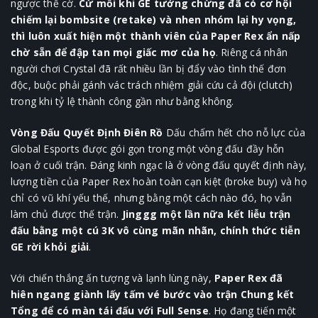
ngược thế cờ.
Cứ mỗi khi GE tưởng chừng đã có cơ hội
chiếm lại bombsite (retake) và nhen nhóm lại hy vọng,
thì luôn xuất hiện một thành viên của Paper Rex ẩn nấp
chờ sẵn để đập tan mọi giấc mơ của họ
. Riêng cá nhân
người chơi Crystal đã rất nhiều lần bị đẩy vào tình thế đơn
độc, buộc phải gánh vác trách nhiệm giải cứu cả đội (clutch)
trong khi tỷ lệ thành công gần như bằng không.
Vòng Đấu Quyết Định Điên Rồ
Dấu chấm hết cho nỗ lực của
Global Esports được gói gọn trong một vòng đấu đầy hỗn
loạn ở cuối trận. Đáng kinh ngạc là ở vòng đấu quyết định này,
lượng tiền của Paper Rex hoàn toàn cạn kiệt (broke buy) và họ
chỉ có vũ khí yếu thế, nhưng bằng một cách nào đó, họ vẫn
làm chủ được thế trận.
Jinggg một lần nữa kết liễu trận
đấu bằng một cú 3K vô cùng mãn nhãn, chính thức tiễn
GE rời khỏi giải
.
Với chiến thắng ấn tượng và lạnh lùng này,
Paper Rex đã
hiên ngang giành lấy tấm vé bước vào trận Chung kết
Tổng để có màn tái đấu với Full Sense
. Họ đang tiến một