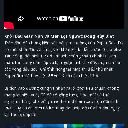
Khởi Đầu Gian Nan Và Màn Lội Ngược Dòng Hủy Diệt
Trận đấu đã chứng kiến sức bật phi thường của Paper Rex. Dù
có một khởi đầu vô cùng khó khăn khi bị dẫn trước 0-6 ở phía
Tấn công, đội hình PRX đã nhanh chóng chấn chỉnh lại tinh
thần, tấn công dồn dập và lật ngược tình thế đầy mạnh mẽ ở
các vòng đấu sau. Chỉ tính riêng tại Map thi đấu thứ nhất,
Paper Rex đã hủy diệt GE với tỷ số cách biệt 13-6.
Bị dồn vào đường cùng và nhận ra lối chơi tiêu chuẩn không
mang lại hiệu quả, GE đã cố gắng tung “hỏa mù” và thử
nghiệm những pha xử lý mạo hiểm để làm xáo trộn đội hình
PRX. Tuy nhiên, mọi nỗ lực thay đổi nhịp độ của họ đều ngay
lập tức bị dập tắt.