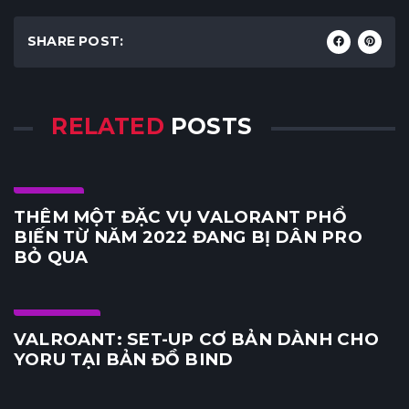
SHARE POST:
RELATED
POSTS
Agent
THÊM MỘT ĐẶC VỤ VALORANT PHỔ
BIẾN TỪ NĂM 2022 ĐANG BỊ DÂN PRO
BỎ QUA
E-Sports
VALROANT: SET-UP CƠ BẢN DÀNH CHO
YORU TẠI BẢN ĐỒ BIND