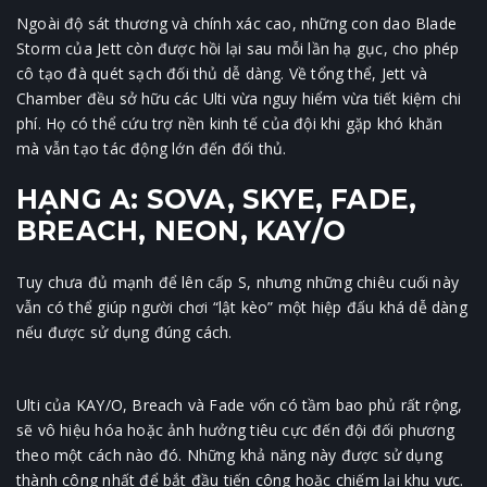
Ngoài độ sát thương và chính xác cao, những con dao Blade
Storm của Jett còn được hồi lại sau mỗi lần hạ gục, cho phép
cô tạo đà quét sạch đối thủ dễ dàng. Về tổng thể, Jett và
Chamber đều sở hữu các Ulti vừa nguy hiểm vừa tiết kiệm chi
phí. Họ có thể cứu trợ nền kinh tế của đội khi gặp khó khăn
mà vẫn tạo tác động lớn đến đối thủ.
HẠNG A: SOVA, SKYE, FADE,
BREACH, NEON, KAY/O
Tuy chưa đủ mạnh để lên cấp S, nhưng những chiêu cuối này
vẫn có thể giúp người chơi “lật kèo” một hiệp đấu khá dễ dàng
nếu được sử dụng đúng cách.
Ulti của KAY/O, Breach và Fade vốn có tầm bao phủ rất rộng,
sẽ vô hiệu hóa hoặc ảnh hưởng tiêu cực đến đội đối phương
theo một cách nào đó. Những khả năng này được sử dụng
thành công nhất để bắt đầu tiến công hoặc chiếm lại khu vực.