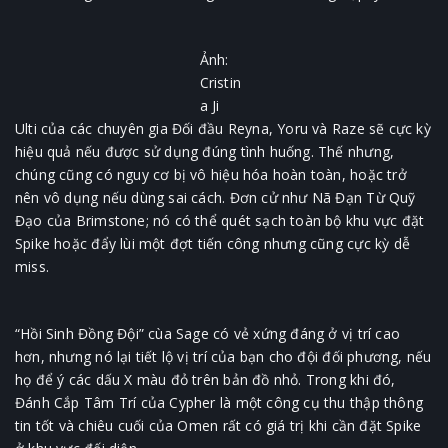
Ảnh:
Cristin
a Ji
Ulti của các chuyên gia Đối đầu Reyna, Yoru và Raze sẽ cực kỳ
hiệu quả nếu được sử dụng đúng tình huống. Thế nhưng,
chúng cũng có nguy cơ bị vô hiệu hóa hoàn toàn, hoặc trở
nên vô dụng nếu dùng sai cách. Đơn cử như Nã Đạn Từ Quỹ
Đạo của Brimstone; nó có thể quét sạch toàn bộ khu vực đặt
Spike hoặc đẩy lùi một đợt tiến công nhưng cũng cực kỳ dễ
miss.
“Hồi Sinh Đồng Đội” cùa Sage có vẻ xứng đáng ở vị trí cao
hơn, nhưng nó lại tiết lộ vị trí của bạn cho đội đối phương, nếu
họ để ý các dấu X màu đỏ trên bản đồ nhỏ. Trong khi đó,
Đánh Cắp Tâm Trí của Cypher là một công cụ thu thập thông
tin tốt và chiêu cuối của Omen rất có giá trị khi cần đặt Spike