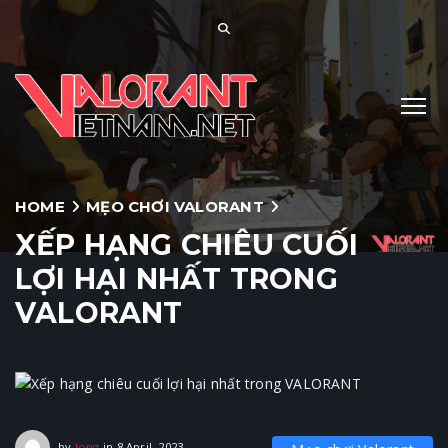
HOME
MẸO CHƠI VALORANT
XẾP HẠNG CHIÊU CUỐI
LỢI HẠI NHẤT TRONG
VALORANT
8 April, 2023
by
long
in
8 April, 2023