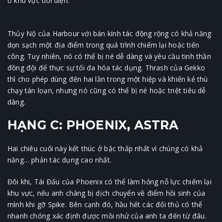
ở khu vực đối diện.
Thủy Nộ của Harbour với bán kính tác động rộng có khả năng
dọn sạch một địa điểm trong quá trình chiếm lại hoặc tiến
công. Tuy nhiên, nó có thể bị né dễ dàng và yêu cầu tinh thần
đồng đội để thực sự tối đa hóa tác dụng. Thrash của Gekko
thì cho phép dùng đến hai lần trong một hiệp và khiến kẻ thù
chạy tán loạn, nhưng nó cũng có thể bị né hoặc triệt tiêu dễ
dàng.
HẠNG C: PHOENIX, ASTRA
Hai chiêu cuối này kết thúc ở bậc thấp nhất vì chúng có khả
năng… phản tác dụng cao nhất.
Đôi khi, Tái Đấu của Phoenix có thể làm hỏng nỗ lực chiếm lại
khu vực, nếu anh chàng bị dịch chuyển về điểm hồi sinh của
mình khi gỡ Spike. Bên cạnh đó, hầu hết các đối thủ có thể
nhanh chóng xác định được mồi nhử của anh ta đến từ đâu.