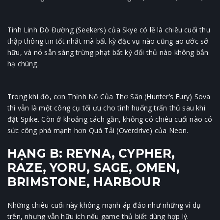
Tinh Linh Dò Đường (Seekers) của Skye có lẽ là chiêu cuối thu
thập thông tin tốt nhất mà bất kỳ đặc vụ nào cũng ao ước sở
hữu, và nó sẵn sàng trừng phạt bất kỳ đối thủ nào không bắn
hạ chúng.
Trong khi đó, cơn Thịnh Nộ Của Thợ Săn (Hunter’s Fury) Sova
thì vẫn là một công cụ tối ưu cho tình huống trấn thủ sau khi
đặt Spike. Còn ở khoảng cách gần, không có chiêu cuối nào có
sức công phá mạnh hơn Quá Tải (Overdrive) của Neon.
HẠNG B: REYNA, CYPHER,
RAZE, YORU, SAGE, OMEN,
BRIMSTONE, HARBOUR
Những chiêu cuối này không mạnh áp đảo như những ví dụ
trên, nhưng vẫn hữu ích nếu game thủ biết dùng hợp lý.